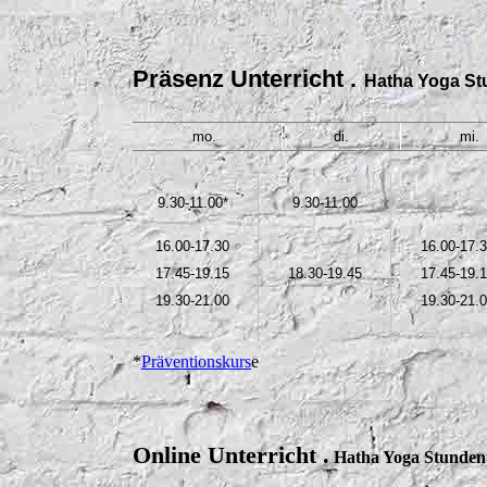
Präsenz Unterricht .
Hatha Yoga St
mo.
di.
mi.
9.30-11.00*
9.30-11.00
16.00-17.30
16.00-17.
17.45-19.15
18.30-19.45
17.45-19.
19.30-21.00
19.30-21.
*
Präventionskurs
e
Onl
ine Unterricht .
Hatha Yoga Stunden