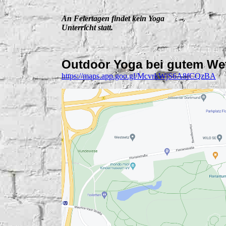
An Feiertagen findet kein Yoga
Unterricht statt.
Outdoor Yoga bei gutem Wet
https://maps.app.goo.gl/McvrkWjS6A8fCQzBA