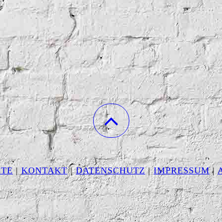
ITE
|
KONTAKT
|
DATEN­SCHUTZ
|
IMPRESSUM
|