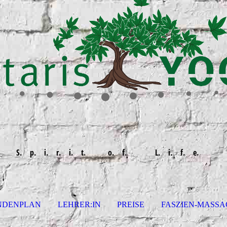
S. p. i. r. i. t. o. f. L. i. f. e.
NDENPLAN
LEHRER:IN
PREISE
FASZIEN-MASSA