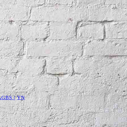
AGBS |
YN