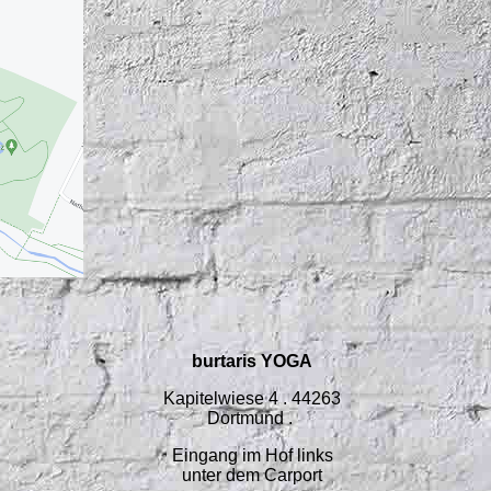
burtaris YOGA
Kapitelwiese 4 . 44263
Dortmund
.
Eingang im Hof links
unter dem Carport