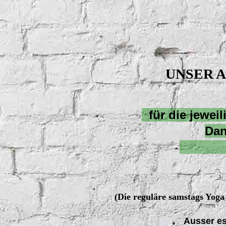
UNSER 
für die jeweil
D
Herzl
(Die reguläre samstags Yoga
Ausser es