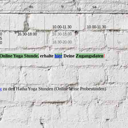
do.
fr.
sa.
10.00-11.30
10.00-11.30
17.
30
16.30-18.00
16.30-18.00
15
18.30-20.00
00
30
Online Yoga Stunde,
erhalte
hier
Deine
Zugangsdaten
!
g
zu den Hatha Yoga Stunden (Online keine Probestunden)