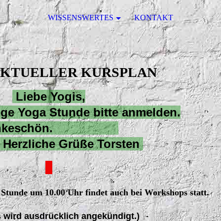
WISSENSWERTES
KONTAKT
AKTUELLER KURSPLAN
Liebe Yogis,
ige Yoga Stunde bitte anmelden.
ankeschön.
iche Grüße Torsten
 Stunde um 10.00 Uhr findet auch bei Workshops statt.
 wird ausdrücklich angekündigt.)