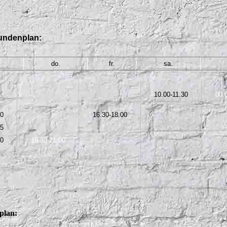
undenplan:
do.
fr.
sa.
10.00-11.30
00.
30
16.30-18.00
15
00
19.30-21.00
plan: