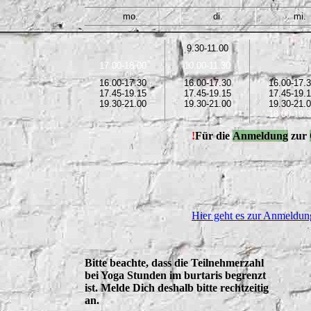
mo.
di.
mi.
9.30-11.00
17.00-18.00
10.00-11.30
16.00-17.30
16.00-17.30
16.00-17.
17.45-19.15
17.45-19.15
17.45-19.
19.30-21.00
19.30-21.00
19.30-21.
18.00-19.
!
Für die
Anmeldung
zur
Hier geht es zur Anmeldun
Bitte beachte, dass die Teilnehmerzahl
bei Yoga Stunden im burtaris begrenzt
ist. Melde Dich deshalb bitte rechtzeitig
an.